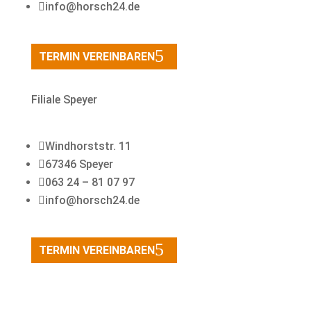

info@horsch24.de
TERMIN VEREINBAREN
Filiale Speyer

Windhorststr. 11

67346 Speyer

063 24 – 81 07 97

info@horsch24.de
TERMIN VEREINBAREN