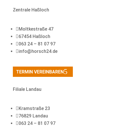
Zentrale Haßloch

Moltkestraße 47

67454 Haßloch

063 24 – 81 07 97

info@horsch24.de
TERMIN VEREINBAREN
Filiale Landau

Kramstraße 23

76829 Landau

063 24 – 81 07 97