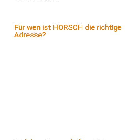
Für wen ist HORSCH die richtige
Adresse?
Für alle, die Wert auf ergonomisches und
gesundes Schlafen legen
Für Rücken- und Gelenkschmerzgeplagte
Für druckempfindliche Menschen
Für Menschen mit Kopf- und
Nackenschmerzen
Für Seitenschläfer, Bauch- oder
Rückenschläfer
Für Allergiker, die ein atmungsaktives
Schlafklima suchen