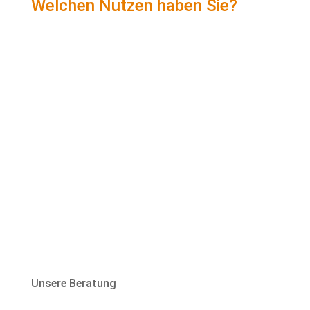
Welchen Nutzen haben Sie?
Medizinisch orientierte Fachberatung mit
dem Wirbelscanner
Bettenanalyse mit dem Wirbelscanner, bei
Ihnen zu Hause.
Kissenprobe für 7 Nächte, bei Ihnen zu Hause
8 Jahre lang Nachsorge und Anpassung des
Lattenrostes
Beratung zu Hause oder Hol- und Bringdienst
zur Beratung
Hochwertigen Matratzen, verstellbare
Lattenroste und Schlafzubehör
Unsere Beratung